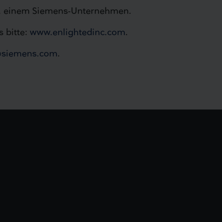
Inc. einem Siemens-Unternehmen.
 bitte:
www.enlightedinc.com
.
n@siemens.com
.