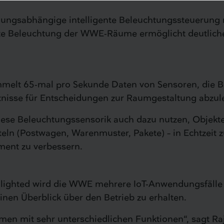
gungsabhängige intelligente Beleuchtungssteuerung mi
ente Beleuchtung der WWE-Räume ermöglicht deutliche
mmelt 65-mal pro Sekunde Daten von Sensoren, die 
nisse für Entscheidungen zur Raumgestaltung abzule
diese Beleuchtungssensorik auch dazu nutzen, Objek
teln (Postwagen, Warenmuster, Pakete) – in Echtzeit
ent zu verbessern.
lighted wird die WWE mehrere IoT-Anwendungsfälle lö
nen Überblick über den Betrieb zu erhalten.
n mit sehr unterschiedlichen Funktionen“, sagt Raj