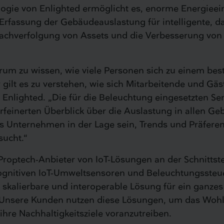
ogie von Enlighted ermöglicht es, enorme Energieein
r Erfassung der Gebäudeauslastung für intelligente, 
Nachverfolgung von Assets und die Verbesserung von
rum zu wissen, wie viele Personen sich zu einem be
hr gilt es zu verstehen, wie sich Mitarbeitende und 
n Enlighted. „Die für die Beleuchtung eingesetzten
rfeinerten Überblick über die Auslastung in allen Ge
s Unternehmen in der Lage sein, Trends und Präfere
sucht.“
 Proptech-Anbieter von IoT-Lösungen an der Schnitts
ognitiven IoT-Umweltsensoren und Beleuchtungssteuer
, skalierbare und interoperable Lösung für ein gan
 Unsere Kunden nutzen diese Lösungen, um das Wohlb
hre Nachhaltigkeitsziele voranzutreiben.