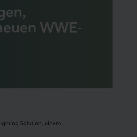
gen,
m neuen WWE-
ighting Solution, einem